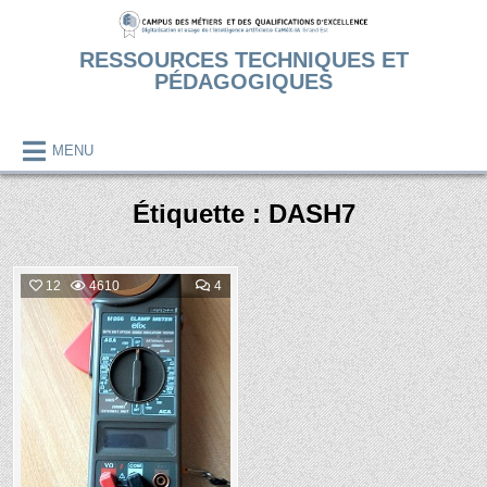
Skip
to
RESSOURCES TECHNIQUES ET
content
PÉDAGOGIQUES
MENU
Étiquette :
DASH7
COMMENTS
12
4610
4
ON
MESURES
Posted
DE
CONSOMMATION
in
ÉLECTRIQUE