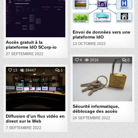
DON
ACCÈS
in
VER
Posted
GRATUIT
UNE
À
PLA
in
LA
IDO
PLATEFORME
IDO
SCORP-
IO
Envoi de données vers une
plateforme IdO
Accès gratuit à la
13 OCTOBRE 2022
plateforme IdO SCorp-io
27 SEPTEMBRE 2022
COM
4
2016
0
ON
SÉC
COMMENT
13
39447
1
Posted
INF
ON
DÉB
DIFFUSION
in
DES
Posted
D’UN
ACC
FLUX
in
VIDÉO
EN
DIRECT
SUR
LE
Sécurité informatique,
WEB
déblocage des accès
Diffusion d’un flux vidéo en
26 SEPTEMBRE 2022
direct sur le Web
7 SEPTEMBRE 2022