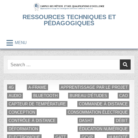
Skip
to
RESSOURCES TECHNIQUES ET
content
PÉDAGOGIQUES
MENU
Search
for:
4G
A-FRAME
APPRENTISSAGE PAR LE PROJET
AUDIO
BLUETOOTH
BUREAU D'ÉTUDES
CAO
CAPTEUR DE TEMPÉRATURE
COMMANDE À DISTANCE
CONCEPTION
CONSOMMATION ÉLECTRIQUE
CONTRÔLE À DISTANCE
DASH7
DÉBIT
DÉFORMATION
ÉDUCATION NUMÉRIQUE
ELECTRONIQUE
GATT
GCVP
HUMIDITÉ