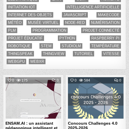
INITIATION IOT
INTELLIGENCE ARTIFICIELLE
INTERNET DES OBJETS
JAVASCRIPT
MAKECODE
MÉTÉO
MUSÉE VIRTUEL
NODE-RED
NUMÉRISATION
PLM
PROGRAMMATION
PROJET CONNECTÉ
PROJET ÉDUCATIF
PYTHON
RASPBERRY PI
ROBOTIQUE
STEM
STUDIOLM
TEMPÉRATURE
THINGSPEAK
THINGVIEW
TUTORIEL
VITESSE
WEBGPU
WEBXR
COMMENT
COM
0
175
0
0
584
0
ON
ON
ENSAM.AI
CON
Posted
Posted
:
CHA
UN
4.0
in
in
ASSISTANT
2025
PÉDAGOGIQUE
2026
INTELLIGENT
ET
PRIVÉ
AU
SERVICE
DES
ENSAM.AI : un assistant
Concours Challenges 4.0
ÉTUDIANTS
pédagogique intelligent et
2025-2026
DE