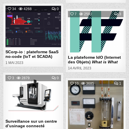
COMMENT
34
4268
0
ON
COM
7
2592
3
SCORP-
ON
Posted
IO
LA
:
Posted
PLA
in
PLATEFORME
IDO
SAAS
in
(IN
NO-
DES
CODE
OBJ
(IOT
WHA
ET
IS
SCADA)
WHA
SCorp-io : plateforme SaaS
no-code (IoT et SCADA)
La plateforme IdO (Internet
des Objets)
What is What
1 MAI 2023
14 AVRIL 2023
COMMENT
3
2879
0
ON
COM
10
3685
1
SURVEILLANCE
ON
Posted
SUR
TP
UN
Posted
THE
in
CENTRE
EN
D’USINAGE
in
DIST
CONNECTÉ
Surveillance sur un centre
d’usinage connecté