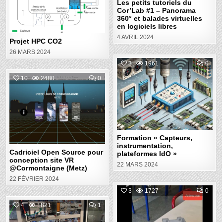
Les petits tutoriels du
VIR
Cor’Lab #1 – Panorama
EN
LOGI
360° et balades virtuelles
LIB
en logiciels libres
4 AVRIL 2024
Projet HPC CO2
26 MARS 2024
COM
3
1961
0
ON
FOR
COMMENT
10
2480
0
Posted
«
ON
CAP
CADRICIEL
in
INS
Posted
OPEN
PLA
SOURCE
IDO
in
POUR
»
CONCEPTION
SITE
VR
@CORMONTAIGNE
(METZ)
Formation « Capteurs,
instrumentation,
Cadriciel Open Source pour
plateformes IdO »
conception site VR
22 MARS 2024
@Cormontaigne (Metz)
22 FÉVRIER 2024
COM
3
1727
0
ON
RÉA
COMMENT
4
1821
1
Posted
AUG
ON
(RA)
PROJET
in
AVE