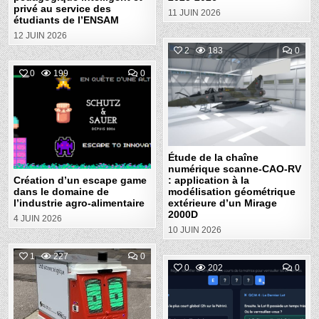
L’ENSAM
privé au service des
11 JUIN 2026
étudiants de l’ENSAM
12 JUIN 2026
COM
2
183
0
ON
ÉTU
COMMENT
0
199
0
Posted
DE
ON
LA
CRÉATION
in
CHA
Posted
D’UN
NUM
ESCAPE
SCA
in
GAME
CAO
DANS
RV
LE
:
DOMAINE
APP
DE
À
Étude de la chaîne
L’INDUSTRIE
LA
AGRO-
numérique scanne-CAO-RV
MOD
ALIMENTAIRE
GÉO
Création d’un escape game
: application à la
EXT
dans le domaine de
modélisation géométrique
D’U
l’industrie agro-alimentaire
extérieure d’un Mirage
MIR
200
2000D
4 JUIN 2026
10 JUIN 2026
COMMENT
1
227
0
ON
COM
0
202
0
CONCEPTION
ON
Posted
D’UN
CON
MODULE
Posted
D’U
in
DE
ESC
FORMATION
in
GAM
IMMERSIVE
EN