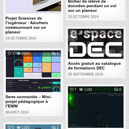
Boîtier de relevé de
COMMUNICANT
données pendant un vol
SUR
UN
sur un planeur
PLANEUR
15 OCTOBRE 2024
Projet Sciences de
l’ingénieur : Aérofrein
communicant sur un
COM
planeur
2
1344
0
ON
15 OCTOBRE 2024
ACC
Posted
GRA
AU
in
CAT
DE
COMMENT
3
2024
1
FOR
ON
DEC
SERRE
Accès gratuit au catalogue
Posted
CONNECTÉE
–
de formations DEC
in
MINI-
PROJET
29 SEPTEMBRE 2024
PÉDAGOGIQUE
À
L’ENIM
COM
7
1182
0
ON
THE
Serre connectée – Mini-
Posted
INF
projet pédagogique à
GAM
l’ENIM
in
–
UNE
30 AOÛT 2024
RES
PÉD
MUL
EN
COMMENTS
RÉA
3
1325
2