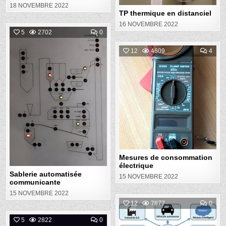
18 NOVEMBRE 2022
TP thermique en distanciel
16 NOVEMBRE 2022
COMMENT
5
2702
0
ON
SABLERIE
Posted
AUTOMATISÉE
COM
12
4609
4
COMMUNICANTE
ON
in
MES
Posted
DE
CON
in
ÉLE
Mesures de consommation
électrique
Sablerie automatisée
15 NOVEMBRE 2022
communicante
15 NOVEMBRE 2022
COM
12
7877
0
ON
ENV
COMMENT
5
2822
0
Posted
DE
ON