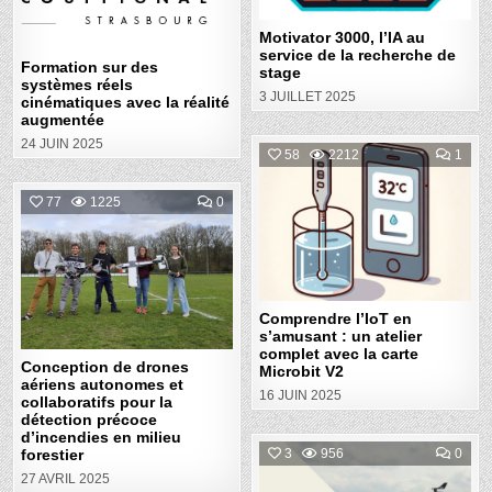
DES
REC
in
SYSTÈMES
DE
RÉELS
STA
Motivator 3000, l’IA au
CINÉMATIQUES
service de la recherche de
AVEC
Formation sur des
LA
stage
RÉALITÉ
systèmes réels
AUGMENTÉE
3 JUILLET 2025
cinématiques avec la réalité
augmentée
24 JUIN 2025
COM
58
2212
1
ON
COM
Posted
L’IOT
COMMENT
77
1225
0
EN
ON
in
S’A
CONCEPTION
:
Posted
DE
UN
DRONES
ATEL
in
AÉRIENS
COM
AUTONOMES
AVE
ET
LA
COLLABORATIFS
CAR
Comprendre l’IoT en
POUR
MIC
LA
s’amusant : un atelier
V2
DÉTECTION
complet avec la carte
PRÉCOCE
Conception de drones
Microbit V2
D’INCENDIES
aériens autonomes et
EN
16 JUIN 2025
MILIEU
collaboratifs pour la
FORESTIER
détection précoce
d’incendies en milieu
COM
forestier
3
956
0
ON
27 AVRIL 2025
STAT
Posted