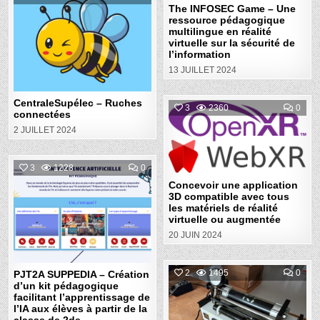
ON
VIR
The INFOSEC Game – Une
CENTRALESUPÉLEC
SUR
ressource pédagogique
Posted
–
LA
RUCHES
SÉC
multilingue en réalité
in
CONNECTÉES
DE
virtuelle sur la sécurité de
L’IN
l’information
13 JUILLET 2024
CentraleSupélec – Ruches
COM
3
2360
0
connectées
ON
CON
2 JUILLET 2024
Posted
UNE
APP
in
3D
COM
COMMENT
AVE
3
1228
0
ON
TOU
PJT2A
Concevoir une application
LES
Posted
SUPPEDIA
MAT
3D compatible avec tous
–
DE
les matériels de réalité
in
CRÉATION
RÉA
D’UN
virtuelle ou augmentée
VIR
KIT
OU
20 JUIN 2024
PÉDAGOGIQUE
AUG
FACILITANT
L’APPRENTISSAGE
DE
L’IA
COM
2
1495
0
PJT2A SUPPEDIA – Création
AUX
ON
d’un kit pédagogique
ÉLÈVES
PRO
À
facilitant l’apprentissage de
Posted
DE
PARTIR
TP
l’IA aux élèves à partir de la
DE
in
CON