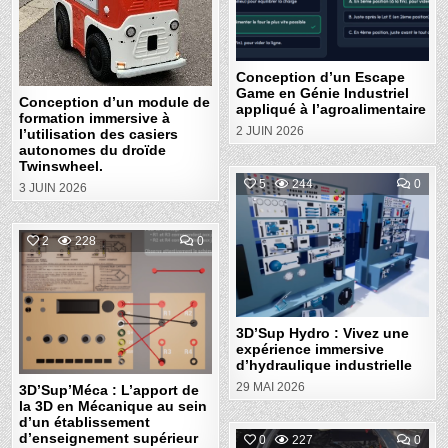
À
GÉN
L’UTILISATION
IND
DES
APP
CASIERS
À
AUTONOMES
L’A
DU
Conception d’un Escape
DROÏDE
TWINSWHEEL.
Game en Génie Industriel
Conception d’un module de
appliqué à l’agroalimentaire
formation immersive à
2 JUIN 2026
l’utilisation des casiers
autonomes du droïde
Twinswheel.
COM
5
244
0
3 JUIN 2026
ON
3D’
Posted
HYD
:
COMMENT
2
228
0
in
VIVE
ON
UNE
3D’SUP’MÉCA
EXP
Posted
:
IMM
L’APPORT
D’H
in
DE
IND
LA
3D
3D’Sup Hydro : Vivez une
EN
MÉCANIQUE
expérience immersive
AU
d’hydraulique industrielle
SEIN
D’UN
29 MAI 2026
3D’Sup’Méca : L’apport de
ÉTABLISSEMENT
la 3D en Mécanique au sein
D’ENSEIGNEMENT
SUPÉRIEUR
d’un établissement
d’enseignement supérieur
COM
0
227
0