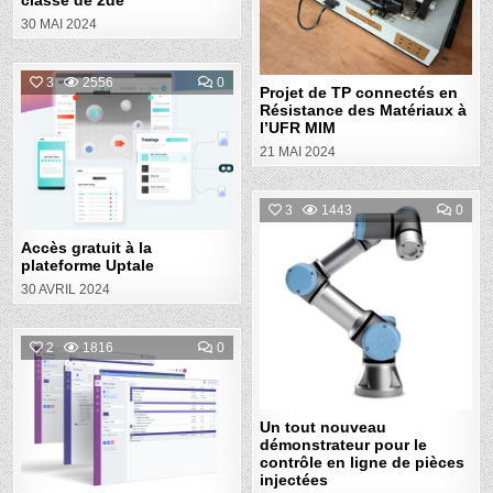
classe de 2de
LA
EN
CLASSE
RÉS
30 MAI 2024
DE
DES
2DE
MAT
À
L’UF
COMMENT
3
2556
0
MIM
Projet de TP connectés en
ON
ACCÈS
Résistance des Matériaux à
Posted
GRATUIT
l’UFR MIM
À
in
LA
21 MAI 2024
PLATEFORME
UPTALE
COM
3
1443
0
ON
UN
Posted
Accès gratuit à la
TOU
NOU
plateforme Uptale
in
DÉM
POU
30 AVRIL 2024
LE
CON
EN
LIG
COMMENT
2
1816
0
DE
ON
PIÈ
IOT
INJ
Posted
MAGIC
BUILDER
in
:
LA
Un tout nouveau
PLATEFORME
démonstrateur pour le
INTERNET
contrôle en ligne de pièces
DES
OBJETS
injectées
SANS