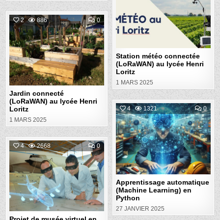
MÉT
CON
in
(LO
AU
COMMENT
2
886
0
LYC
ON
HEN
JARDIN
LORI
Posted
CONNECTÉ
(LORAWAN)
in
AU
LYCÉE
Station météo connectée
HENRI
(LoRaWAN) au lycée Henri
LORITZ
Loritz
1 MARS 2025
Jardin connecté
(LoRaWAN) au lycée Henri
COM
Loritz
4
1321
0
ON
1 MARS 2025
APP
Posted
AUT
(MA
in
LEA
EN
COMMENT
4
2668
0
PYT
ON
PROJET
Posted
DE
MUSÉE
in
VIRTUEL
EN
Apprentissage automatique
UTILISANT
(Machine Learning) en
LA
Python
RÉALITÉ
MIXTE
27 JANVIER 2025
Projet de musée virtuel en