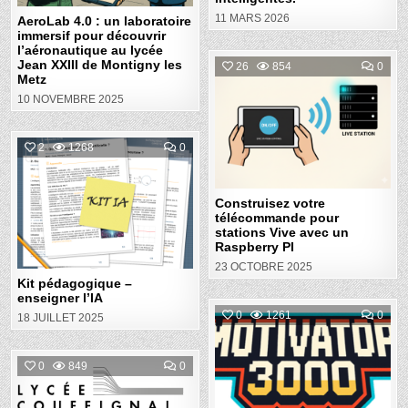
AU
LYCÉE
11 MARS 2026
AeroLab 4.0 : un laboratoire
JEAN
immersif pour découvrir
XXIII
DE
l’aéronautique au lycée
MONTIGNY
Jean XXIII de Montigny les
COM
26
854
0
LES
ON
Metz
METZ
CON
Posted
VOT
10 NOVEMBRE 2025
TÉL
in
POU
STA
VIVE
COMMENT
2
1268
0
AVE
ON
UN
KIT
RAS
Posted
PÉDAGOGIQUE
PI
–
in
ENSEIGNER
Construisez votre
L’IA
télécommande pour
stations Vive avec un
Raspberry PI
23 OCTOBRE 2025
Kit pédagogique –
enseigner l’IA
COM
0
1261
0
18 JUILLET 2025
ON
MOT
Posted
3000
L’IA
COMMENT
0
849
0
in
AU
ON
SER
FORMATION
DE
Posted
SUR
LA