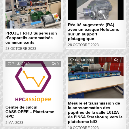
Posted
RFID
UN
SUPERVISION
CAS
in
D’APPAREILS
HOL
AUTOMATISÉS
SUR
COMMUNICANTS
UN
SUP
PÉD
Réalité augmentée (RA)
avec un casque HoloLens
PROJET RFID Supervision
sur un support
d’appareils automatisés
pédagogique
communicants
28 OCTOBRE 2023
23 OCTOBRE 2023
COM
12
2266
1
ON
COMMENT
7
2340
0
MES
ON
Posted
ET
CENTRE
Posted
TRA
DE
in
DE
CALCUL
in
LA
CASSIOPÉE
CON
–
DES
PLATEFORME
PUP
HPC
DE
LA
SAL
Mesure et transmission de
L012
Centre de calcul
la consommation des
DE
CASSIOPÉE – Plateforme
L’IN
pupitres de la salle L012A
STR
HPC
de l’INSA Strasbourg vers la
VER
plateforme IdO
LA
2 MAI 2023
PLA
10 OCTOBRE 2023
IDO