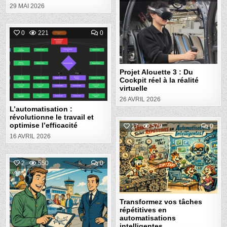
ON
29 MAI 2026
PRO
Posted
ALO
3
in
:
DU
COMMENT
0
221
0
COC
ON
RÉE
L’AUTOMATISATION
Posted
À
:
LA
RÉVOLUTIONNE
in
RÉA
LE
VIR
TRAVAIL
Projet Alouette 3 : Du
ET
Cockpit réel à la réalité
OPTIMISE
L’EFFICACITÉ
virtuelle
26 AVRIL 2026
L’automatisation :
révolutionne le travail et
optimise l’efficacité
COM
17
579
0
ON
16 AVRIL 2026
TRA
Posted
VOS
TÂC
in
RÉPÉ
EN
COMMENT
2
550
0
AUT
ON
INTE
AEROLAB
Posted
4.0
:
in
UN
LABORATOIRE
Transformez vos tâches
IMMERSIF
répétitives en
POUR
DÉCOUVRIR
automatisations
L’AÉRONAUTIQUE
intelligentes.