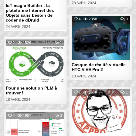
28 AVRIL 2024
BESOIN
IoT magic Builder : la
DE
plateforme Internet des
CODER
DE
Objets sans besoin de
DDRUID
COM
4
2358
0
coder de dDruid
ON
CAS
24 AVRIL 2024
Posted
DE
RÉA
in
VIR
HTC
COMMENT
2
1526
1
VIVE
ON
PRO
POUR
2
Posted
UNE
SOLUTION
in
PLM
À
Casque de réalité virtuelle
TROUVER
HTC VIVE Pro 2
!
18 AVRIL 2024
Pour une solution PLM à
COM
7
1578
1
trouver !
ON
LES
18 AVRIL 2024
Posted
PETI
TUT
in
DU
COR
COMMENT
4
1957
0
#1
ON
–
PROJET
PAN
Posted
HPC
360°
CO2
ET
in
BAL