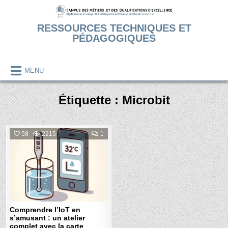
Skip
to
RESSOURCES TECHNIQUES ET
content
PÉDAGOGIQUES
MENU
Étiquette :
Microbit
COMMENT
58
2215
1
ON
COMPRENDRE
Posted
L’IOT
EN
in
S’AMUSANT
:
UN
ATELIER
COMPLET
AVEC
LA
CARTE
Comprendre l’IoT en
MICROBIT
s’amusant : un atelier
V2
complet avec la carte