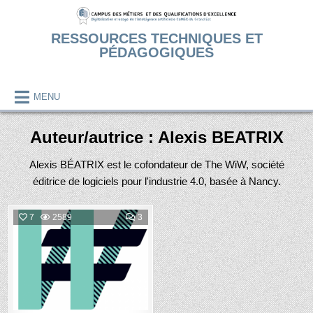
Skip
to
RESSOURCES TECHNIQUES ET
content
PÉDAGOGIQUES
MENU
Auteur/autrice :
Alexis BEATRIX
Alexis BÉATRIX est le cofondateur de The WiW, société
éditrice de logiciels pour l'industrie 4.0, basée à Nancy.
COMMENTS
7
2589
3
ON
LA
Posted
PLATEFORME
IDO
in
(INTERNET
DES
OBJETS)
WHAT
IS
WHAT