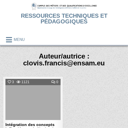
Skip
to
RESSOURCES TECHNIQUES ET
content
PÉDAGOGIQUES
MENU
Auteur/autrice :
clovis.francis@ensam.eu
COMMENT
3
1121
0
ON
INTÉGRATION
Posted
DES
CONCEPTS
in
IOT
ET
IA
POUR
LA
NAVIGATION
AUTONOME
DES
Intégration des concepts
ROBOTS