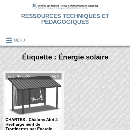
Skip
to
RESSOURCES TECHNIQUES ET
content
PÉDAGOGIQUES
MENU
Étiquette :
Énergie solaire
COMMENT
3
1105
0
ON
CHARTES
Posted
:
CHÂLONS
in
ABRI
À
RECHARGEMENT
DE
TROTTINETTES
PAR
ÉNERGIE
SOLAIRE
CHARTES : Châlons Abri à
Rechargement de
Trottinettes par Énergie