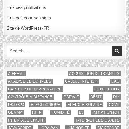
Flux des publications
Flux des commentaires
Site de WordPress-FR
Search
for:
A-FRAME
ACQUISITION DE DONNÉES
ANALYSE DE DONNÉES
CALCUL INTENSIF
CAO
CAPTEUR DE TEMPÉRATURE
CONCEPTION
CONTRÔLE À DISTANCE
DATAVIZ
DÉBIT
DIY
DS18B20
ELECTRONIQUE
ÉNERGIE SOLAIRE
GCVP
GEMMA
HTTP
HUMIDITÉ
IA
INITIATION IOT
INTERFACE ON/OFF
INTERNET DES OBJETS
JAVASCRIPT
LORAWAN
LUMINOSITÉ
MAKECODE