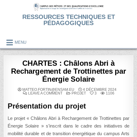
Skip
to
RESSOURCES TECHNIQUES ET
content
PÉDAGOGIQUES
MENU
CHARTES : Châlons Abri à
Rechargement de Trottinettes par
Énergie Solaire
MATTEO.FORTIN@ENSAM.EU
4 DÉCEMBRE 2024
ON
POSTED
LEAVE A COMMENT
PROJET
3
1106
CHARTES
IN
:
CHÂLONS
Présentation du projet
ABRI
À
RECHARGEMENT
Le projet « Châlons Abri à Rechargement de Trottinettes par
DE
TROTTINETTES
Énergie Solaire » s’inscrit dans le cadre des initiatives de
PAR
ÉNERGIE
mobilité durable et de transition énergétique du campus Arts
SOLAIRE