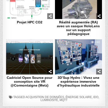
Projet HPC CO2
Réalité augmentée (RA)
avec un casque HoloLens
sur un support
pédagogique
10
2475
5
240
Cadriciel Open Source pour
3D’Sup Hydro : Vivez une
conception site VR
expérience immersive
@Cormontaigne (Metz)
d’hydraulique industrielle
TAGGED
ACQUISITION DE DONNÉES
,
ÉNERGIE SOLAIRE
,
IDO
,
LUMINOSITÉ
,
MQTT