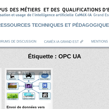
RESSOURCES TECHNIQUES ET PÉDAGOGIQUE
ORUMS DE DISCUSSION
MENTIONS
CAMÉX-IA GRAND EST
Étiquette :
OPC UA
OMMENT
COMMENT
12
7873
0
N
ON
P
ENVOI
Posted
HERMIQUE
DE
N
DONNÉES
in
ISTANCIEL
VERS
UNE
PLATEFORME
IDO
Envoi de données vers