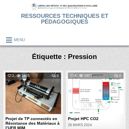
Skip
to
RESSOURCES TECHNIQUES ET
content
PÉDAGOGIQUES
MENU
Étiquette :
Pression
COMMENT
COM
2
1495
0
4
1957
0
ON
ON
PROJET
PRO
Posted
Posted
DE
HPC
TP
CO2
in
in
CONNECTÉS
EN
RÉSISTANCE
DES
MATÉRIAUX
À
L’UFR
MIM
Projet de TP connectés en
Projet HPC CO2
Résistance des Matériaux à
26 MARS 2024
l’UFR MIM