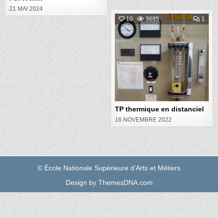
21 MAI 2024
COM
10
3685
1
ON
TP
Posted
THE
EN
in
DIST
TP thermique en distanciel
16 NOVEMBRE 2022
© École Nationale Supérieure d’Arts et Métiers
Design by ThemesDNA.com