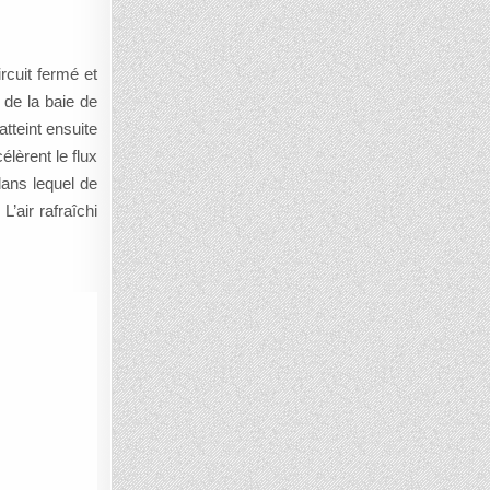
rcuit fermé et
 de la baie de
atteint ensuite
élèrent le flux
dans lequel de
L’air rafraîchi