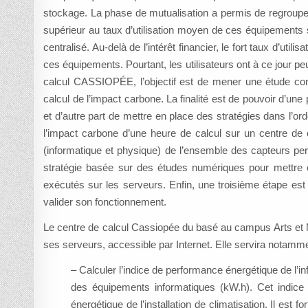
stockage. La phase de mutualisation a permis de regrouper 
supérieur au taux d’utilisation moyen de ces équipements s
centralisé. Au-delà de l’intérêt financier, le fort taux d’uti
ces équipements. Pourtant, les utilisateurs ont à ce jour p
calcul CASSIOPÉE, l’objectif est de mener une étude comp
calcul de l’impact carbone. La finalité est de pouvoir d’un
et d’autre part de mettre en place des stratégies dans l’
l’impact carbone d’une heure de calcul sur un centre de c
(informatique et physique) de l’ensemble des capteurs per
stratégie basée sur des études numériques pour mettre e
exécutés sur les serveurs. Enfin, une troisième étape est
valider son fonctionnement.
Le centre de calcul Cassiopée du basé au campus Arts et Mé
ses serveurs, accessible par Internet. Elle servira notamme
– Calculer l’indice de performance énergétique de l’in
des équipements informatiques (kW.h). Cet indice f
énergétique de l’installation de climatisation. Il est