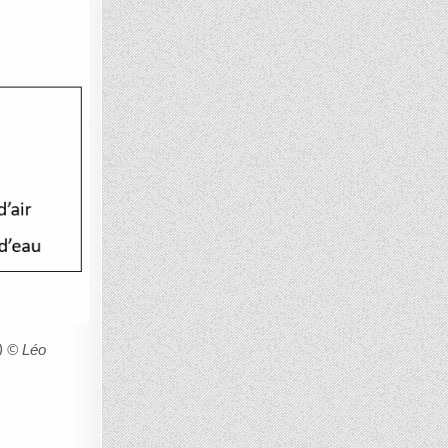
) © Léo