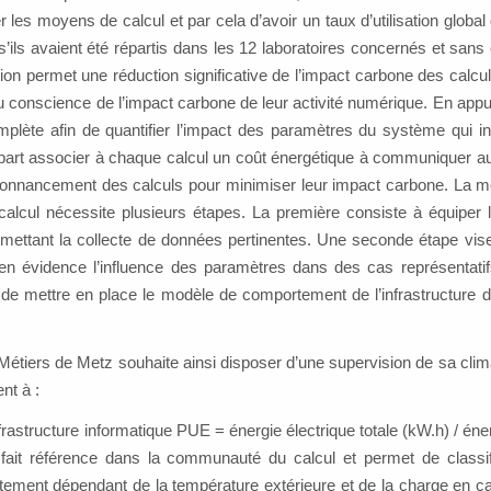
les moyens de calcul et par cela d’avoir un taux d’utilisation global
’ils avaient été répartis dans les 12 laboratoires concernés et san
lisation permet une réduction significative de l’impact carbone des calcu
eu conscience de l’impact carbone de leur activité numérique. En appu
lète afin de quantifier l’impact des paramètres du système qui in
e part associer à chaque calcul un coût énergétique à communiquer aux
ordonnancement des calculs pour minimiser leur impact carbone. La m
alcul nécessite plusieurs étapes. La première consiste à équiper l’
mettant la collecte de données pertinentes. Une seconde étape vise
n évidence l’influence des paramètres dans des cas représentatif
 de mettre en place le modèle de comportement de l’infrastructure d
tiers de Metz souhaite ainsi disposer d’une supervision de sa clima
nt à :
frastructure informatique PUE = énergie électrique totale (kW.h) / éne
ait référence dans la communauté du calcul et permet de classifie
 fortement dépendant de la température extérieure et de la charge en ca