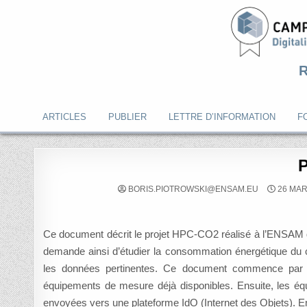
Skip
to
content
ARTICLES
PUBLIER
LETTRE D’INFORMATION
F
P
BORIS.PIOTROWSKI@ENSAM.EU
26 MAR
Ce document décrit le projet HPC-CO2 réalisé à l’ENSAM de
demande ainsi d’étudier la consommation énergétique du c
les données pertinentes. Ce document commence par une
équipements de mesure déjà disponibles. Ensuite, les é
envoyées vers une plateforme IdO (Internet des Objets). Enfi