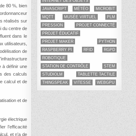
INTERNET DES OBJETS
 de 80 %, bien
JAVASCRIPT
MÉTÉO
MICROBIT
s ordonnanceur
MQTT
MUSÉE VIRTUEL
PLM
ls réalisés sur
PRESSION
PROJET CONNECTÉ
i du centre de
PROJET ÉDUCATIF
fluent dans le
PROJET MAKER
PYTHON
 utilisateurs,
RASPBERRY PI
RFID
RGPD
odélisation de
ROBOTIQUE
infrastructure
 à définir une
STATION DE CONTRÔLE
STEM
s des calculs
STUDIOLM
TABLETTE TACTILE
e calcul et de
THINGSPEAK
VITESSE
WEBGPU
tisation et de
rgie électrique
r l’efficacité
lcul, et n’a de