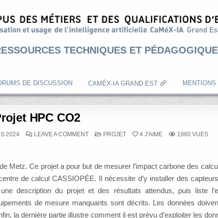
RESSOURCES TECHNIQUES ET PÉDAGOGIQUE
ORUMS DE DISCUSSION
MENTIONS
CAMÉX-IA GRAND EST
rojet HPC CO2
ON
POSTED
S 2024
LEAVE A COMMENT
PROJET
4
J'AIME
1960
VUES
PROJET
IN
HPC
CO2
 Metz. Ce projet a pour but de mesurer l’impact carbone des calculs
entre de calcul CASSIOPÉE. Il nécessite d’y installer des capteurs
 description du projet et des résultats attendus, puis liste l
quipements de mesure manquants sont décrits. Les données doivent
n, la dernière partie illustre comment il est prévu d’exploiter les do