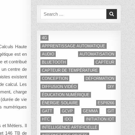
Search
for:
4G
APPRENTISSAGE AUTOMATIQUE
Calculs Haute
étique est en
AUDIO
AUTOMATISATION
e et contribué
BLUETOOTH
CAPTEUR
r un centre de
CAPTEUR DE TEMPÉRATURE
istes existent
CONCEPTION
DÉFORMATION
de calcul. Les
DIFFUSION VIDÉO
DIY
dement, charge
ÉDUCATION NUMÉRIQUE
 (durée de vie
ÉNERGIE SOLAIRE
ESP8266
es numériques
GATT
GCVP
GEMMA
GIT
HTC
IDO
INITIATION IOT
et Métiers. Il
INTELLIGENCE ARTIFICIELLE
 et 146 TB de