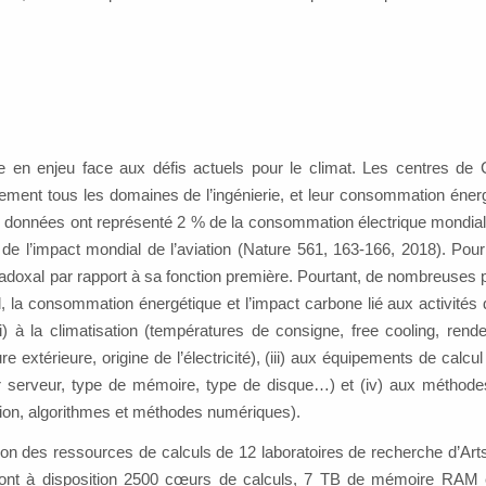
 en enjeu face aux défis actuels pour le climat. Les centres de 
ment tous les domaines de l’ingénierie, et leur consommation énerg
de données ont représenté 2 % de la consommation électrique mondial
nt de l’impact mondial de l’aviation (Nature 561, 163-166, 2018). Pou
radoxal par rapport à sa fonction première. Pourtant, de nombreuses p
l, la consommation énergétique et l’impact carbone lié aux activités 
) à la climatisation (températures de consigne, free cooling, ren
extérieure, origine de l’électricité), (iii) aux équipements de calcul
ar serveur, type de mémoire, type de disque…) et (iv) aux méthod
tion, algorithmes et méthodes numériques).
n des ressources de calculs de 12 laboratoires de recherche d’Arts 
ui ont à disposition 2500 cœurs de calculs, 7 TB de mémoire RAM