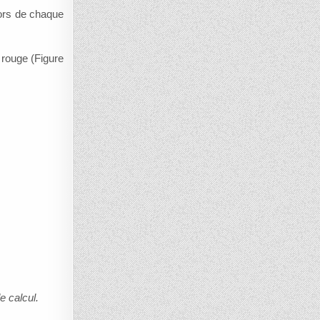
lors de chaque
 rouge (Figure
e calcul.