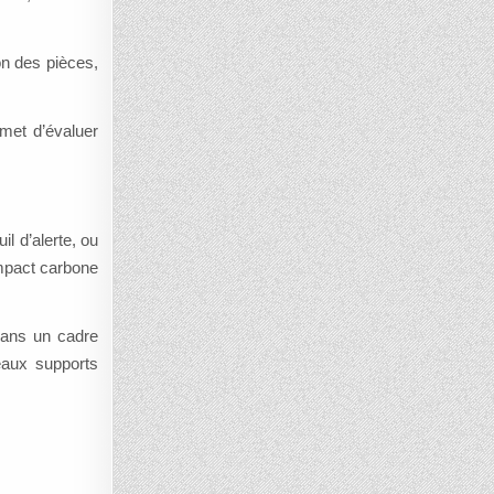
on des pièces,
rmet d’évaluer
l d’alerte, ou
impact carbone
 dans un cadre
eaux supports