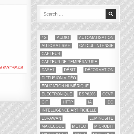
Search
for:
4G
AUDIO
AUTOMATISATION
AUTOMATISME
CALCUL INTENSIF
CAPTEUR
CAPTEUR DE TEMPÉRATURE
id VANTYGHEM
DASH7
DÉBIT
DÉFORMATION
DIFFUSION VIDÉO
ÉDUCATION NUMÉRIQUE
ELECTRONIQUE
ESP8266
GCVP
GIT
HTTP
IA
IDO
INTELLIGENCE ARTIFICIELLE
LORAWAN
LUMINOSITÉ
MAKECODE
MÉTÉO
MICROBIT