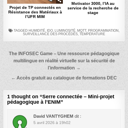
Motivator 3000, l’IA au
Projet de TP connectés en
service de la recherche de
Résistance des Matériaux à
stage
l’UFR MIM
TAGGED
HUMIDITÉ
,
IDO
,
LUMINOSITÉ
,
MQTT
,
PROGRAMMATION
,
SURVEILLANCE DES PROCÉDÉS
,
TEMPÉRATURE
Navigation
The INFOSEC Game – Une ressource pédagogique
de
multilingue en réalité virtuelle sur la sécurité de
l’article
l’information →
← Accès gratuit au catalogue de formations DEC
1 thought on “
Serre connectée – Mini-projet
pédagogique à l’ENIM
”
David VANTYGHEM
dit :
5 avril 2026 à 19h02