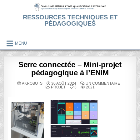
Skip
to
RESSOURCES TECHNIQUES ET
content
PÉDAGOGIQUES
MENU
Serre connectée – Mini-projet
pédagogique à l’ENIM
SUR
AKROBOTS
30 AOÛT 2024
UN COMMENTAIRE
POSTED
SERRE
PROJET
3
2021
IN
CONNECT
–
MINI-
PROJET
PÉDAGOGI
À
L’ENIM