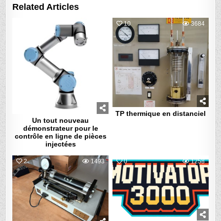
Related Articles
3
1442
10
3684
TP thermique en distanciel
Un tout nouveau
démonstrateur pour le
contrôle en ligne de pièces
injectées
2
1493
0
1258