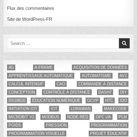
Flux des commentaires
Site de WordPress-FR
Search
for:
4G
A-FRAME
ACQUISITION DE DONNÉES
APPRENTISSAGE AUTOMATIQUE
AUTOMATISME
AV1
CALCUL INTENSIF
CAO
COMMANDE À DISTANCE
CONCEPTION
CONTRÔLE À DISTANCE
DASH7
DIY
DS18B20
ÉDUCATION NUMÉRIQUE
GCVP
HTC
IDO
INITIATION IOT
IOT
LORAWAN
MAKECODE
MICROBIT V2
MODBUS
NODE-RED
OPC UA
PLM
POIDS
PRESSION
PROGRAMMATION
PROGRAMMATION VISUELLE
PROJET ÉDUCATIF