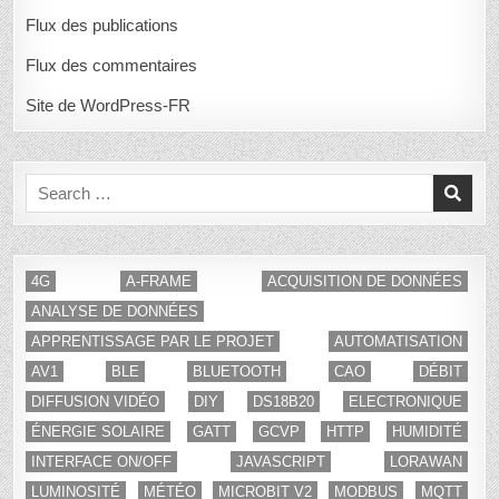
Flux des publications
Flux des commentaires
Site de WordPress-FR
Search
for:
4G
A-FRAME
ACQUISITION DE DONNÉES
ANALYSE DE DONNÉES
APPRENTISSAGE PAR LE PROJET
AUTOMATISATION
AV1
BLE
BLUETOOTH
CAO
DÉBIT
DIFFUSION VIDÉO
DIY
DS18B20
ELECTRONIQUE
ÉNERGIE SOLAIRE
GATT
GCVP
HTTP
HUMIDITÉ
INTERFACE ON/OFF
JAVASCRIPT
LORAWAN
LUMINOSITÉ
MÉTÉO
MICROBIT V2
MODBUS
MQTT