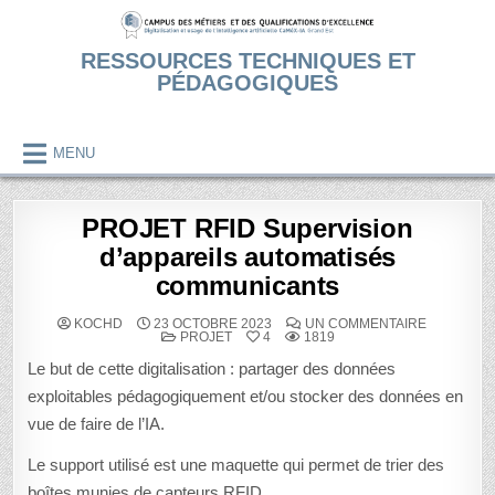
Skip
to
RESSOURCES TECHNIQUES ET
content
PÉDAGOGIQUES
MENU
PROJET RFID Supervision
d’appareils automatisés
communicants
SUR
KOCHD
23 OCTOBRE 2023
UN COMMENTAIRE
POSTED
PROJET
PROJET
4
1819
IN
RFID
SUPERVIS
Le but de cette digitalisation : partager des données
D’APPARE
AUTOMATI
exploitables pédagogiquement et/ou stocker des données en
COMMUNI
vue de faire de l’IA.
Le support utilisé est une maquette qui permet de trier des
boîtes munies de capteurs RFID.