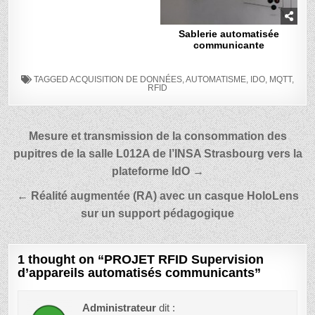
Sablerie automatisée
communicante
TAGGED
ACQUISITION DE DONNÉES
,
AUTOMATISME
,
IDO
,
MQTT
,
RFID
Navigation
Mesure et transmission de la consommation des
de
pupitres de la salle L012A de l’INSA Strasbourg vers la
l’article
plateforme IdO →
← Réalité augmentée (RA) avec un casque HoloLens
sur un support pédagogique
1 thought on “
PROJET RFID Supervision
d’appareils automatisés communicants
”
Administrateur
dit :